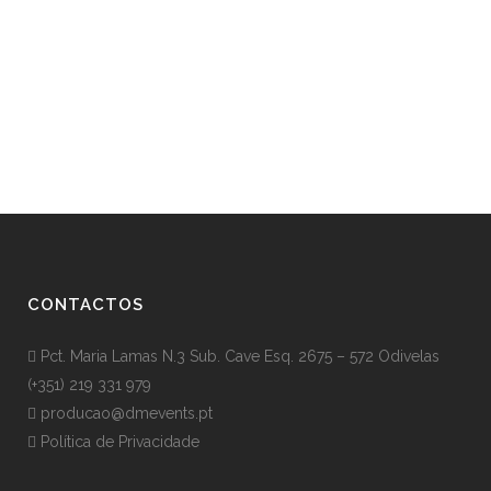
temos feito.
Inovar é dizer não a milhares de coisas”
- Steve Jobs
CONTACTOS
Pct. Maria Lamas N.3 Sub. Cave Esq. 2675 – 572 Odivelas
(+351) 219 331 979
producao@dmevents.pt
Política de Privacidade