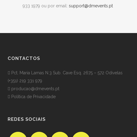
933 1979 ou por email:
support@dmevents.pt
CONTACTOS
Pct. Maria Lamas N.3 Sub. Cave Esq. 2675 – 572 Odivelas
(+351) 219 331 979
producao@dmevents.pt
Política de Privacidade
REDES SOCIAIS